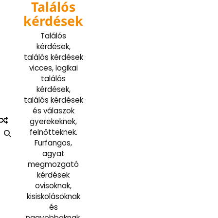
Találós
Skip
to
kérdések
content
Találós
kérdések,
találós kérdések
vicces, logikai
találós
kérdések,
találós kérdések
és válaszok
gyerekeknek,
felnőtteknek.
Furfangos,
agyat
megmozgató
kérdések
ovisoknak,
kisiskolásoknak
és
nagyobbaknak.