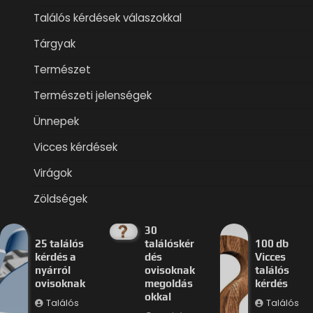
Találós kérdések válaszokkal
Tárgyak
Természet
Természeti jelenségek
Ünnepek
Vicces kérdések
Virágok
Zöldségek
30
25 találós
találóskér
100 db
kérdés a
dés
Vicces
nyárról
ovisoknak
találós
ovisoknak
megoldás
kérdés
okkal
Találós
Találós