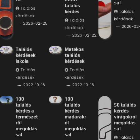
sal
találós
Találós
Találós
kérdés
kérdések
kérdések
Találós
2026-02-25
2026-02-
kérdések
2026-02-22
Találós
Matekos
kérdések
találós
iskola
kérdések
Találós
Találós
kérdések
kérdések
2022-10-16
2022-10-16
100
100
találós
találós
50 találós
kérdés a
kérdés
kérdés
természet
madarakr
virágokról
ről
ól
megoldás
megoldás
megoldás
sal
sal
sal
Találós