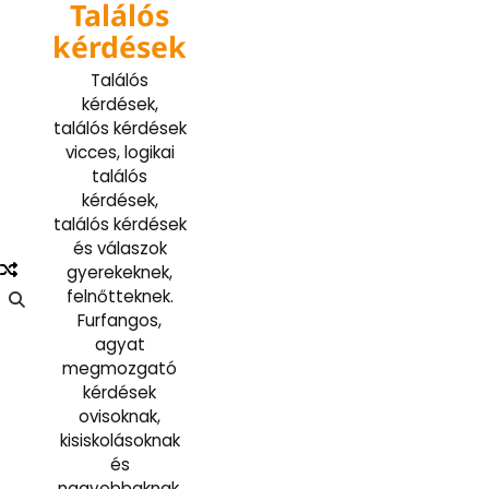
Találós
Skip
to
kérdések
content
Találós
kérdések,
találós kérdések
vicces, logikai
találós
kérdések,
találós kérdések
és válaszok
gyerekeknek,
felnőtteknek.
Furfangos,
agyat
megmozgató
kérdések
ovisoknak,
kisiskolásoknak
és
nagyobbaknak.