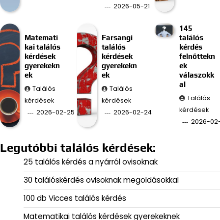
2026-05-21
145
Matemati
Farsangi
találós
kai találós
találós
kérdés
kérdések
kérdések
felnőttekn
gyerekekn
gyerekekn
ek
ek
ek
válaszokk
al
Találós
Találós
Találós
kérdések
kérdések
kérdések
2026-02-25
2026-02-24
2026-02
Legutóbbi találós kérdések:
25 találós kérdés a nyárról ovisoknak
30 találóskérdés ovisoknak megoldásokkal
100 db Vicces találós kérdés
Matematikai találós kérdések gyerekeknek