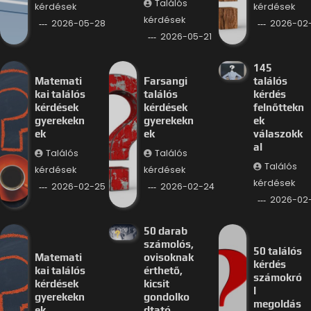
Találós
kérdések
kérdések
kérdések
2026-05-28
2026-02
2026-05-21
145
Matemati
Farsangi
találós
kai találós
találós
kérdés
kérdések
kérdések
felnőttekn
gyerekekn
gyerekekn
ek
ek
ek
válaszokk
al
Találós
Találós
Találós
kérdések
kérdések
kérdések
2026-02-25
2026-02-24
2026-02
50 darab
számolós,
50 találós
Matemati
ovisoknak
kérdés
kai találós
érthető,
számokró
kérdések
kicsit
l
gyerekekn
gondolko
megoldás
ek
dtató