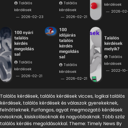
Találós
Találós
kérdések
kérdések
kérdések
2026-02-
2026-02-23
2026-02-21
100
100 nyári
időjárás
találós
Találós
találós
kérdés
kérdések
kérdés
megoldás
melyik?
megoldás
sal
Találós
sal
Találós
kérdések
Találós
kérdések
2022-10-
kérdések
2026-02-21
2026-02-21
Találós kérdések, találós kérdések vicces, logikai találós
kérdések, találós kérdések és válaszok gyerekeknek,
felnőtteknek. Furfangos, agyat megmozgató kérdések
ovisoknak, kisiskolásoknak és nagyobbaknak. Több száz
találós kérdés megoldásokkal. Theme: Timely News By