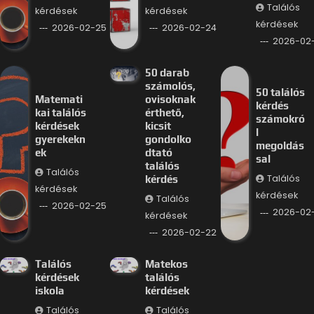
Találós
kérdések
kérdések
kérdések
2026-02-25
2026-02-24
2026-02
50 darab
számolós,
50 találós
Matemati
ovisoknak
kérdés
kai találós
érthető,
számokró
kérdések
kicsit
l
gyerekekn
gondolko
megoldás
ek
dtató
sal
találós
Találós
Találós
kérdés
kérdések
kérdések
Találós
2026-02-25
2026-02-
kérdések
2026-02-22
Találós
Matekos
kérdések
találós
iskola
kérdések
Találós
Találós