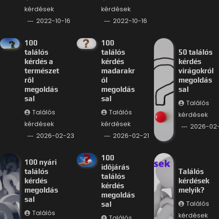
kérdések
kérdések
2022-10-16
2022-10-16
100
100
találós
találós
50 találós
kérdés a
kérdés
kérdés
természet
madarakr
virágokról
ről
ól
megoldás
megoldás
megoldás
sal
sal
sal
Találós
Találós
Találós
kérdések
kérdések
kérdések
2026-02-
2026-02-23
2026-02-21
100
100 nyári
időjárás
találós
Találós
találós
kérdés
kérdések
kérdés
megoldás
melyik?
megoldás
sal
Találós
sal
Találós
kérdések
Találós