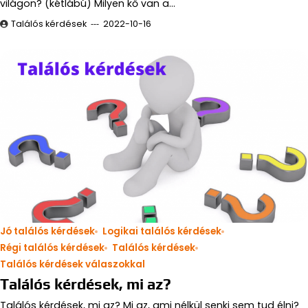
világon? (kétlábú) Milyen kő van a…
Találós kérdések
2022-10-16
Jó találós kérdések
Logikai találós kérdések
Régi találós kérdések
Találós kérdések
Találós kérdések válaszokkal
Találós kérdések, mi az?
Találós kérdések, mi az? Mi az, ami nélkül senki sem tud élni?