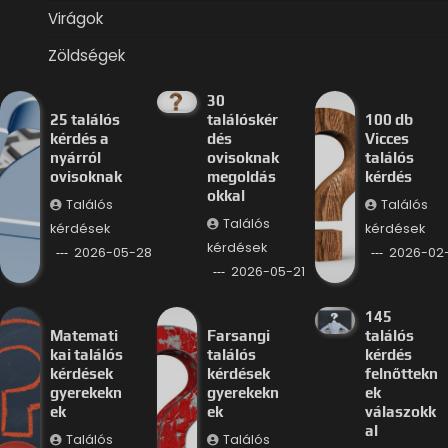
Virágok
Zöldségek
30
25 találós
találóskér
100 db
kérdés a
dés
Vicces
nyárról
ovisoknak
találós
ovisoknak
megoldás
kérdés
okkal
Találós
Találós
Találós
kérdések
kérdések
kérdések
2026-05-28
2026-02
2026-05-21
145
Matemati
Farsangi
találós
kai találós
találós
kérdés
kérdések
kérdések
felnőttekn
gyerekekn
gyerekekn
ek
ek
ek
válaszokk
al
Találós
Találós