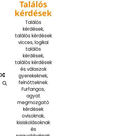
Találós
Skip
to
kérdések
content
Találós
kérdések,
találós kérdések
vicces, logikai
találós
kérdések,
találós kérdések
és válaszok
gyerekeknek,
felnőtteknek.
Furfangos,
agyat
megmozgató
kérdések
ovisoknak,
kisiskolásoknak
és
nagyobbaknak.