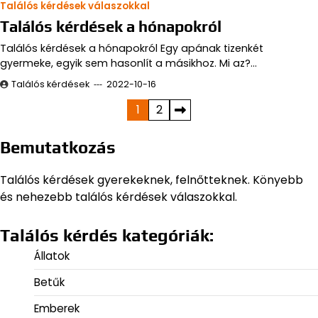
Találós kérdések válaszokkal
Találós kérdések a hónapokról
Találós kérdések a hónapokról Egy apának tizenkét
gyermeke, egyik sem hasonlít a másikhoz. Mi az?…
Találós kérdések
2022-10-16
Bejegyzések
1
2
lapozása
Bemutatkozás
Találós kérdések gyerekeknek, felnőtteknek. Könyebb
és nehezebb találós kérdések válaszokkal.
Találós kérdés kategóriák:
Állatok
Betűk
Emberek