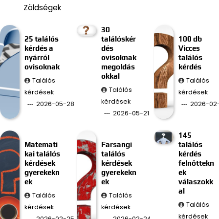
Zöldségek
30
25 találós
találóskér
100 db
kérdés a
dés
Vicces
nyárról
ovisoknak
találós
ovisoknak
megoldás
kérdés
okkal
Találós
Találós
Találós
kérdések
kérdések
kérdések
2026-05-28
2026-02
2026-05-21
145
Matemati
Farsangi
találós
kai találós
találós
kérdés
kérdések
kérdések
felnőttekn
gyerekekn
gyerekekn
ek
ek
ek
válaszokk
al
Találós
Találós
Találós
kérdések
kérdések
kérdések
2026-02-25
2026-02-24