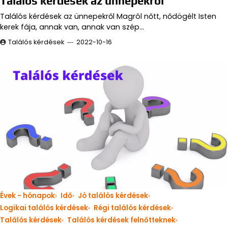
Találós kérdések az ünnepekről
Találós kérdések az ünnepekről Magról nőtt, nődögélt Isten
kerek fája, annak van, annak van szép…
Találós kérdések
2022-10-16
Évek - hónapok
Idő
Jó találós kérdések
Logikai találós kérdések
Régi találós kérdések
Találós kérdések
Találós kérdések felnőtteknek