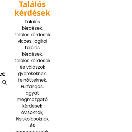
Találós
Skip
to
kérdések
content
Találós
kérdések,
találós kérdések
vicces, logikai
találós
kérdések,
találós kérdések
és válaszok
gyerekeknek,
felnőtteknek.
Furfangos,
agyat
megmozgató
kérdések
ovisoknak,
kisiskolásoknak
és
nagyobbaknak.