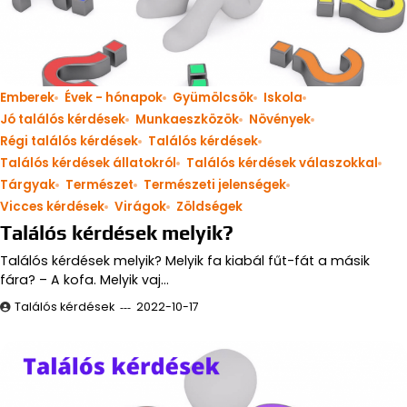
Emberek
Évek - hónapok
Gyümölcsök
Iskola
Jó találós kérdések
Munkaeszközök
Növények
Régi találós kérdések
Találós kérdések
Találós kérdések állatokról
Találós kérdések válaszokkal
Tárgyak
Természet
Természeti jelenségek
Vicces kérdések
Virágok
Zöldségek
Találós kérdések melyik?
Találós kérdések melyik? Melyik fa kiabál fűt-fát a másik
fára? – A kofa. Melyik vaj…
Találós kérdések
2022-10-17