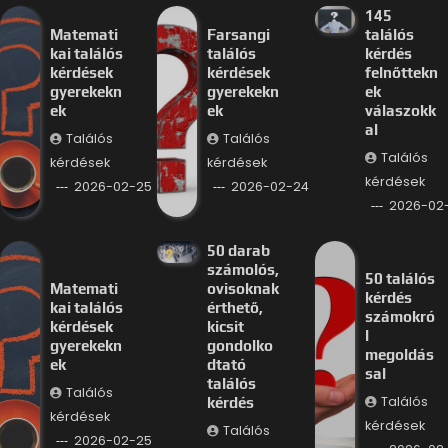
145
Matemati
Farsangi
találós
kai találós
találós
kérdés
kérdések
kérdések
felnőttekn
gyerekekn
gyerekekn
ek
ek
ek
válaszokk
al
Találós
Találós
Találós
kérdések
kérdések
kérdések
2026-02-25
2026-02-24
2026-02
50 darab
számolós,
50 találós
Matemati
ovisoknak
kérdés
kai találós
érthető,
számokró
kérdések
kicsit
l
gyerekekn
gondolko
megoldás
ek
dtató
sal
találós
Találós
Találós
kérdés
kérdések
kérdések
Találós
2026-02-25