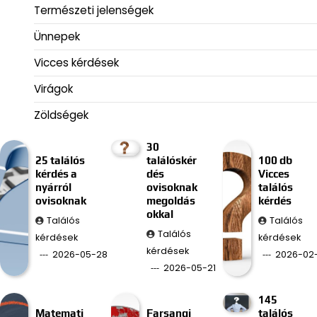
Természeti jelenségek
Ünnepek
Vicces kérdések
Virágok
Zöldségek
30
25 találós
találóskér
100 db
kérdés a
dés
Vicces
nyárról
ovisoknak
találós
ovisoknak
megoldás
kérdés
okkal
Találós
Találós
Találós
kérdések
kérdések
kérdések
2026-05-28
2026-02
2026-05-21
145
Matemati
Farsangi
találós