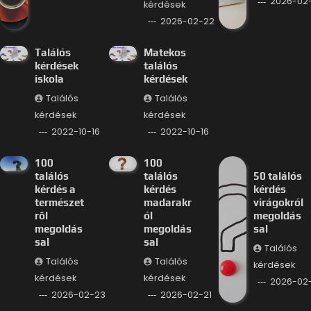
2026-02-
kérdések
2026-02-22
Találós
Matekos
kérdések
találós
iskola
kérdések
Találós
Találós
kérdések
kérdések
2022-10-16
2022-10-16
100
100
találós
találós
50 találós
kérdés a
kérdés
kérdés
természet
madarakr
virágokról
ről
ól
megoldás
megoldás
megoldás
sal
sal
sal
Találós
Találós
Találós
kérdések
kérdések
kérdések
2026-02-
2026-02-23
2026-02-21