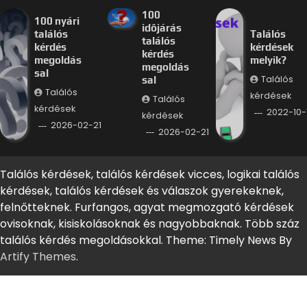
100
100 nyári
időjárás
találós
Találós
találós
kérdés
kérdések
kérdés
megoldás
melyik?
megoldás
sal
Találós
sal
Találós
kérdések
Találós
kérdések
2022-10-
kérdések
2026-02-21
2026-02-21
Találós kérdések, találós kérdések vicces, logikai találós
kérdések, találós kérdések és válaszok gyerekeknek,
felnőtteknek. Furfangos, agyat megmozgató kérdések
ovisoknak, kisiskolásoknak és nagyobbaknak. Több száz
találós kérdés megoldásokkal. Theme: Timely News By
Artify Themes
.