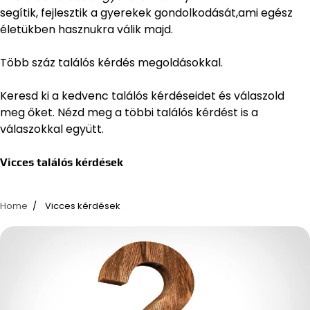
segítik, fejlesztik a gyerekek gondolkodását,ami egész
életükben hasznukra válik majd.
Több száz találós kérdés megoldásokkal.
Keresd ki a kedvenc találós kérdéseidet és válaszold
meg őket. Nézd meg a többi találós kérdést is a
válaszokkal együtt.
Vicces találós kérdések
Home
Vicces kérdések