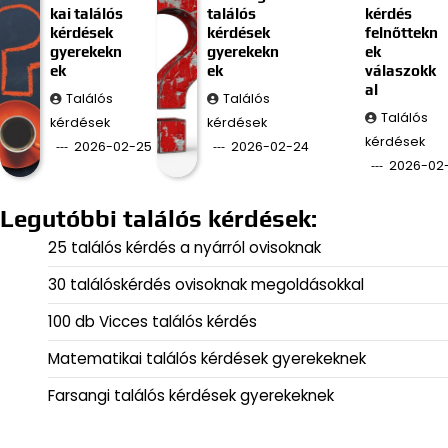
kai találós
találós
kérdés
kérdések
kérdések
felnőttekn
gyerekekn
gyerekekn
ek
ek
ek
válaszokk
al
Találós
Találós
Találós
kérdések
kérdések
kérdések
2026-02-25
2026-02-24
2026-02
Legutóbbi találós kérdések:
25 találós kérdés a nyárról ovisoknak
30 találóskérdés ovisoknak megoldásokkal
100 db Vicces találós kérdés
Matematikai találós kérdések gyerekeknek
Farsangi találós kérdések gyerekeknek