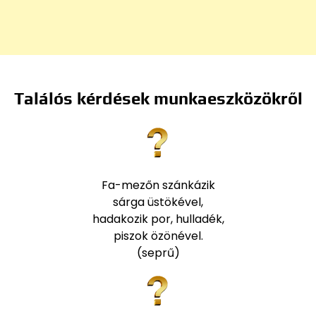
Találós kérdések munkaeszközökről
Fa-mezőn szánkázik
sárga üstökével,
hadakozik por, hulladék,
piszok özönével.
(seprű)