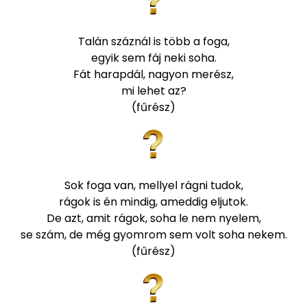
Talán száznál is több a foga,
egyik sem fáj neki soha.
Fát harapdál, nagyon merész,
mi lehet az?
(fűrész)
Sok foga van, mellyel rágni tudok,
rágok is én mindig, ameddig eljutok.
De azt, amit rágok, soha le nem nyelem,
se szám, de még gyomrom sem volt soha nekem.
(fűrész)