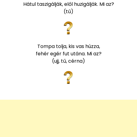
Hátul taszigálják, elől huzigálják. Mi az?
(tű)
Tompa tolja, kis vas húzza,
fehér egér fut utána. Mi az?
(ujj, tű, cérna)