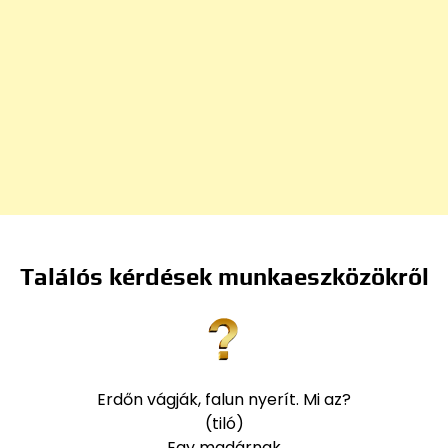
Találós kérdések munkaeszközökről
Erdőn vágják, falun nyerít. Mi az?
(tiló)
Egy madárnak