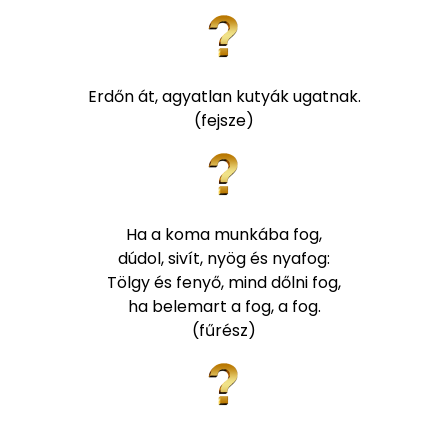
Erdőn át, agyatlan kutyák ugatnak.
(fejsze)
Ha a koma munkába fog,
dúdol, sivít, nyög és nyafog:
Tölgy és fenyő, mind dőlni fog,
ha belemart a fog, a fog.
(fűrész)