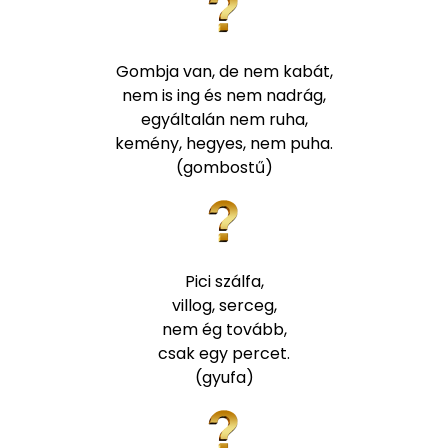
Gombja van, de nem kabát,
nem is ing és nem nadrág,
egyáltalán nem ruha,
kemény, hegyes, nem puha.
(gombostű)
Pici szálfa,
villog, serceg,
nem ég tovább,
csak egy percet.
(gyufa)