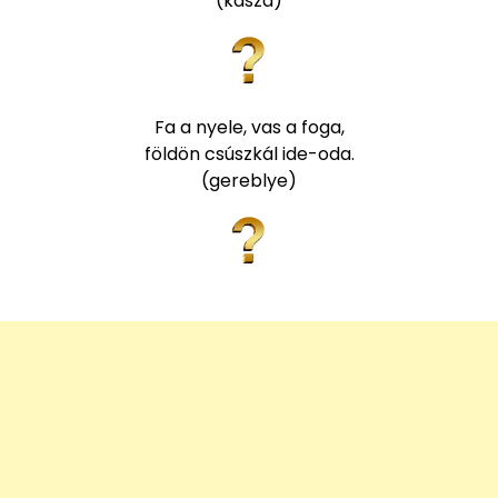
(kasza)
Fa a nyele, vas a foga,
földön csúszkál ide-oda.
(gereblye)