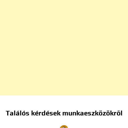
Találós kérdések munkaeszközökről