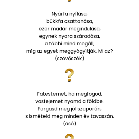
Nyárfa nyílása,
bükkfa csattanása,
ezer madár megindulása,
egynek nyara száradása,
a többi mind megáll,
míg az egyet meggyógyítják. Mi az?
(szövőszék)
Fatestemet, ha megfogod,
vasfejemet nyomd a földbe.
Forgasd meg jól szaporán,
s ismételd meg minden év tavaszán.
(ásó)