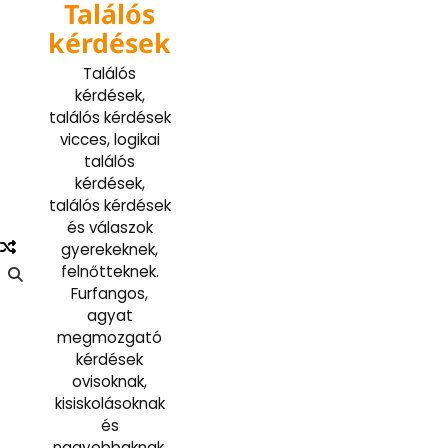
Találós
Skip
to
kérdések
content
Találós
kérdések,
találós kérdések
vicces, logikai
találós
kérdések,
találós kérdések
és válaszok
gyerekeknek,
felnőtteknek.
Furfangos,
agyat
megmozgató
kérdések
ovisoknak,
kisiskolásoknak
és
nagyobbaknak.