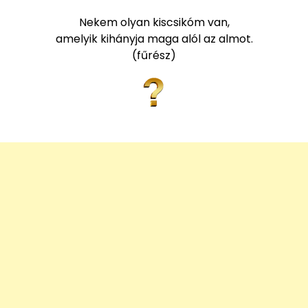
Nekem olyan kiscsikóm van,
amelyik kihányja maga alól az almot.
(fűrész)