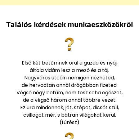
Találós kérdések munkaeszközökről
Első két betűmnek örül a gazda és nyáj,
általa vidám lesz a mező és a táj.
Nagyváros utcáin nemigen nézheted,
de hervadtan annál drágábban fizeted.
Végső négy betűm, nem tesz soha egészet,
de a végső három annál többre vezet.
Ez ura mindennek, jót, szépet, dicsőt szül,
csillagot mér, s bátran világokat kerül.
(fűrész)