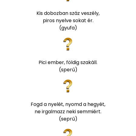
Kis dobozban száz veszély,
piros nyelve sokat ér.
(gyufa)
Pici ember, földig szakáll.
(sperű)
Fogd a nyelét, nyomd a hegyét,
ne irgalmazz neki semmiért.
(seprű)