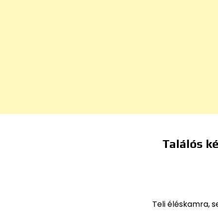
Találós ké
Teli éléskamra, se