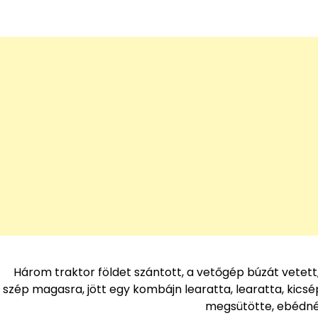
Három traktor földet szántott, a vetőgép búzát vetett, 
szép magasra, jött egy kombájn learatta, learatta, kic
megsütötte, ebédnél