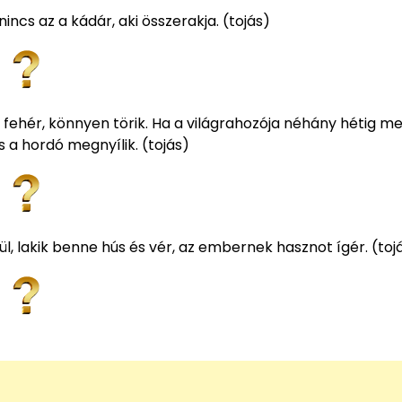
nincs az a kádár, aki összerakja. (tojás)
 fehér, könnyen törik. Ha a világrahozója néhány hétig me
 a hordó megnyílik. (tojás)
l, lakik benne hús és vér, az embernek hasznot ígér. (toj