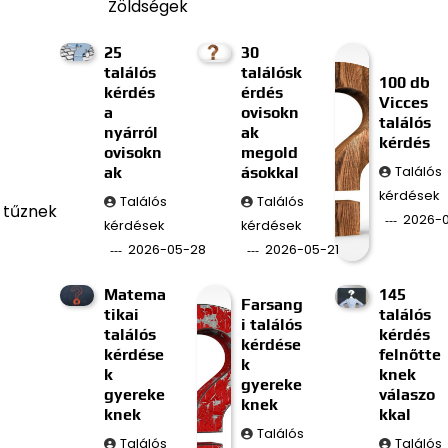
Zöldségek
25
30
találós
találósk
100 db
kérdés
érdés
Vicces
a
ovisokn
találós
nyárról
ak
kérdés
ovisokn
megold
ak
ásokkal
Találós
kérdések
Találós
Találós
a tűznek
2026-
kérdések
kérdések
2026-05-28
2026-05-21
Matema
145
Farsang
tikai
találós
i találós
találós
kérdés
kérdése
kérdése
felnőtte
k
k
knek
gyereke
gyereke
válaszo
knek
knek
kkal
Találós
Találós
Találós