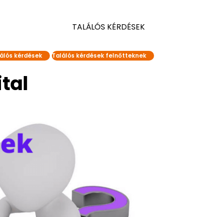
TALÁLÓS KÉRDÉSEK
álós kérdések
Találós kérdések felnőtteknek
tal