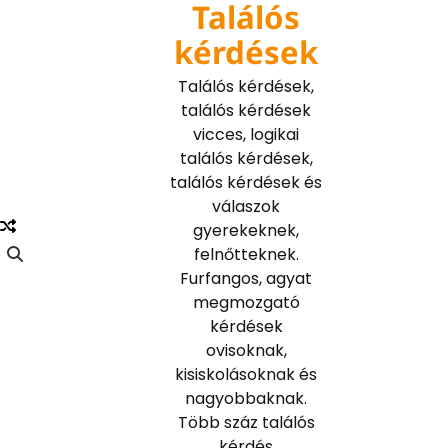
Találós
Skip
to
kérdések
content
Találós kérdések,
találós kérdések
vicces, logikai
találós kérdések,
találós kérdések és
válaszok
gyerekeknek,
felnőtteknek.
Furfangos, agyat
megmozgató
kérdések
ovisoknak,
kisiskolásoknak és
nagyobbaknak.
Több száz találós
kérdés