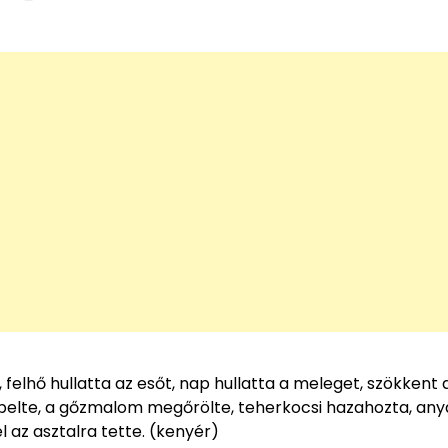
felhő hullatta az esőt, nap hullatta a meleget, szökkent 
sépelte, a gőzmalom megőrölte, teherkocsi hazahozta, any
 az asztalra tette. (kenyér)