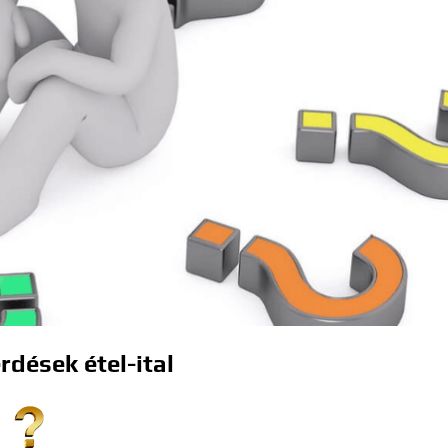
rdések étel-ital