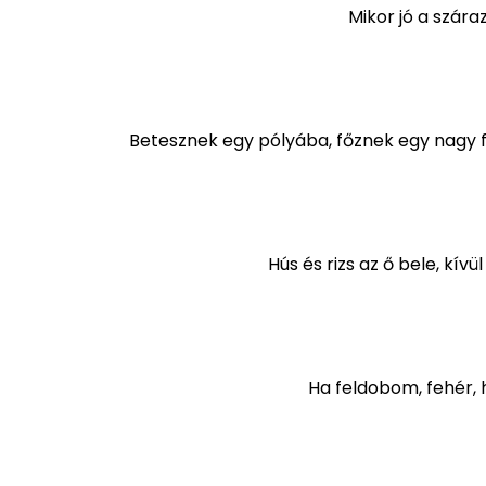
Mikor jó a szára
Betesznek egy pólyába, főznek egy nagy f
Hús és rizs az ő bele, kív
Ha feldobom, fehér, h