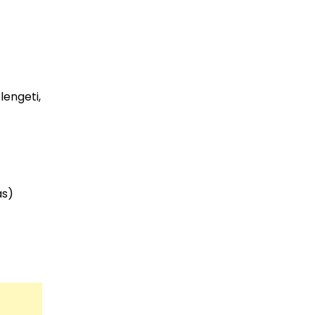
lengeti,
ás)