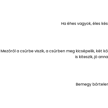
Ha éhes vagyok, éles kés
Mezőről a csűrbe viszik, a csűrben meg kicsépelik, két k
is kiteszik, jó an
Bemegy bőrtelen,