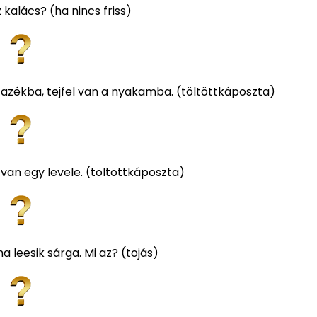
z kalács? (ha nincs friss)
azékba, tejfel van a nyakamba. (töltöttkáposzta)
ül van egy levele. (töltöttkáposzta)
a leesik sárga. Mi az? (tojás)